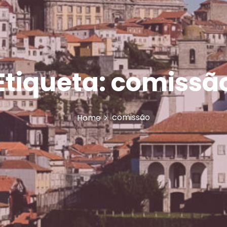
Etiqueta:
comissã
comissão
Home