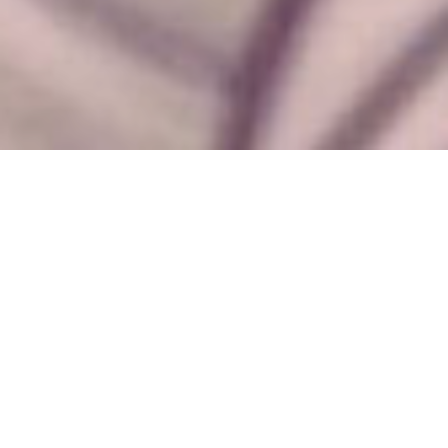
A Comissão Sinodal Diocesana propõe que a
partir da Solenidade de Cristo-Rei sejam
iniciados encontros sinodais nas comunidades
da diocese do Porto. Faz uma sugestão de
celebração que aqui publicamos. Encontra
informação a partir de 19 de novembro em
www.comissaosinodalporto.pt
O desafio sinodal lançado no mês de outubro