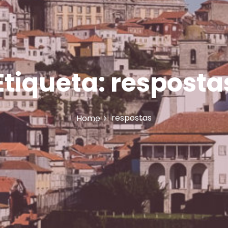
Etiqueta:
resposta
respostas
Home