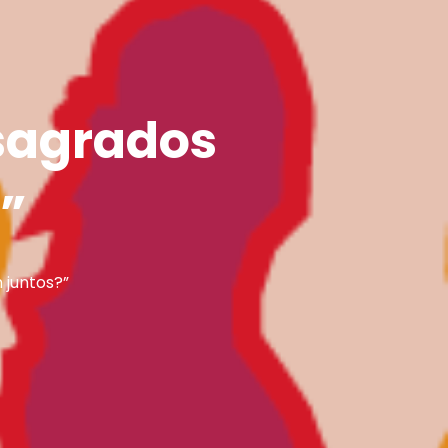
nsagrados
”
 juntos?”