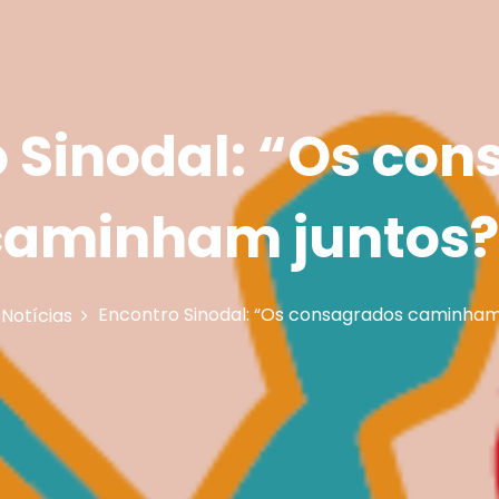
 Sinodal: “Os co
caminham juntos?
Encontro Sinodal: “Os consagrados caminham
Notícias