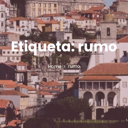
Etiqueta:
rumo
rumo
Home